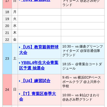
日
ァイターズ @あざみ野グ
17
ランド
月
18
火
19
水
20
木
21
金
22
10:30～ vs 鎌倉グリーンフ
【U5】教育親善野球
ァイターズ @深谷通信隊
大会
グランド
土
23
YBBL4年生大会青葉
18:15～ @青葉台コートダ
区予選 抽選会
ジュール
9:45～ vs 横浜ECPベース
【U4】練習試合
ボールクラブ @上川井小
学校
日
24
【T】青葉区春季大
10:00～ vs 剣山ひまわり
会
@あざみ野グランド