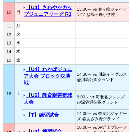
【U4】さわやかカッ
13:30～ vs 鶴ヶ峰ジャイア
日
10
プジュニアリーグ R3
ンツ @鶴ヶ峰小学校
月
11
火
12
水
13
木
14
金
15
【U4】わかばジュニ
14:30～ vs 川島イーグルス
ア大会 ブロック決勝
@川島公園グランド
戦
土
16
【U5】教育親善野球
9:00～ vs 海老名フレンズ
大会
@深谷通信隊グランド
14:00～ vs 奈良北ジャガー
【T】練習試合
ズ @あざみ野グランド
10:00～ vs 左近山ブルーフ
【U4】練習試合