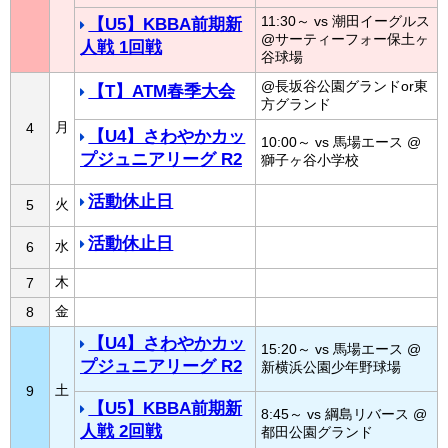
11:30～ vs 潮田イーグルス
【U5】KBBA前期新
@サーティーフォー保土ヶ
人戦 1回戦
谷球場
@長坂谷公園グランドor東
【T】ATM春季大会
方グランド
月
4
【U4】さわやかカッ
10:00～ vs 馬場エース @
プジュニアリーグ R2
獅子ヶ谷小学校
活動休止日
火
5
活動休止日
水
6
木
7
金
8
【U4】さわやかカッ
15:20～ vs 馬場エース @
プジュニアリーグ R2
新横浜公園少年野球場
土
9
【U5】KBBA前期新
8:45～ vs 綱島リバース @
人戦 2回戦
都田公園グランド