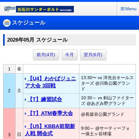
Menu
スケジュール
2026年05月 スケジュール
前月(4月)
今月
翌月(6月)
金
1
13:30〜 vs 洋光台オールス
【U4】わかばジュニ
ターズ @川島公園グラン
ア大会 3回戦
ド
土
2
10:30～ vs 剣山ファイター
【T】練習試合
ズ @あざみ野グランド
【T】ATM春季大会
@長坂谷公園グランド
【U5】KBBA前期新
9:00～ @サーティーフォ
人戦 開会式
ー保土ヶ谷球場
日
3