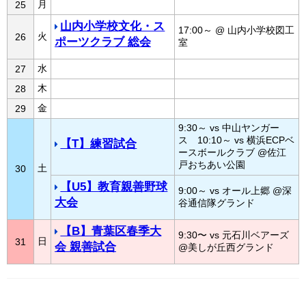
月
25
山内小学校文化・ス
17:00～ @ 山内小学校図工
火
26
ポーツクラブ 総会
室
水
27
木
28
金
29
9:30～ vs 中山ヤンガー
ス 10:10～ vs 横浜ECPベ
【T】練習試合
ースボールクラブ @佐江
戸おちあい公園
土
30
【U5】教育親善野球
9:00～ vs オール上郷 @深
大会
谷通信隊グランド
【B】青葉区春季大
9:30〜 vs 元石川ベアーズ
日
31
会 親善試合
@美しが丘西グランド