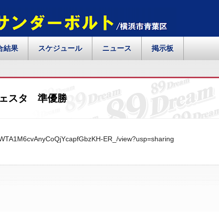
合結果
スケジュール
ニュース
掲示板
フェスタ 準優勝
/1yNJWTA1M6cvAnyCoQjYcapfGbzKH-ER_/view?usp=sharing