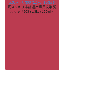
泥スッキリ本舗 黒土専用洗剤 泥
スッキリ303 (1.3kg) 130回分