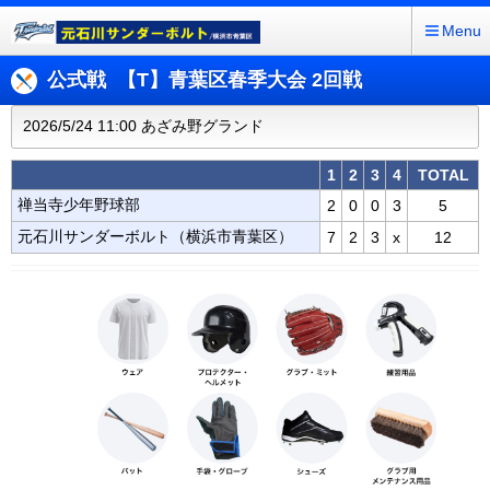
Menu
公式戦 【T】青葉区春季大会 2回戦
2026/5/24 11:00 あざみ野グランド
1
2
3
4
TOTAL
禅当寺少年野球部
2
0
0
3
5
元石川サンダーボルト（横浜市青葉区）
7
2
3
x
12